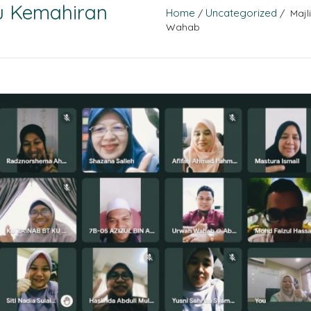
u Kemahiran
Home
Uncategorized
/
/ Majl
Wahab