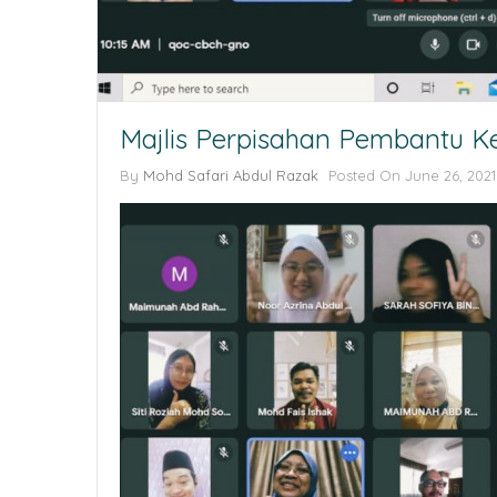
Majlis Perpisahan Pembantu 
By
Mohd Safari Abdul Razak
Posted On June 26, 2021