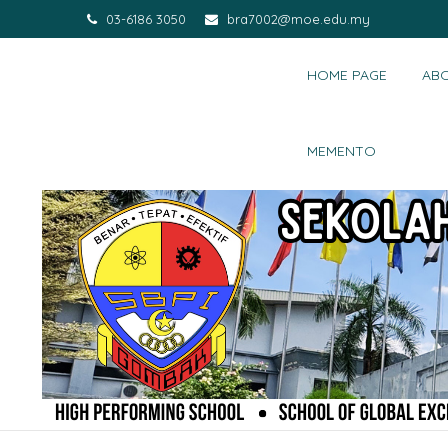
03-6186 3050
bra7002@moe.edu.my
HOME PAGE
AB
MEMENTO