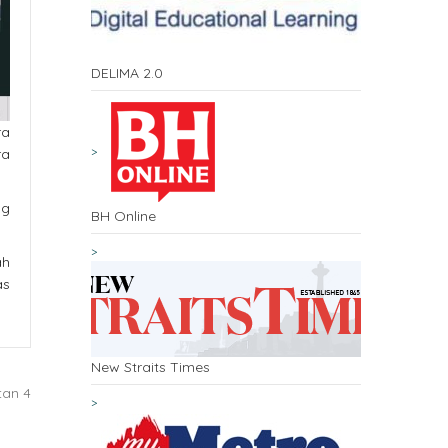
DELIMA 2.0
ra
ra
ng
BH Online
ah
as
New Straits Times
tan 4