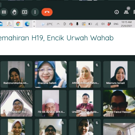
Kemahiran H19, Encik Urwah Wahab